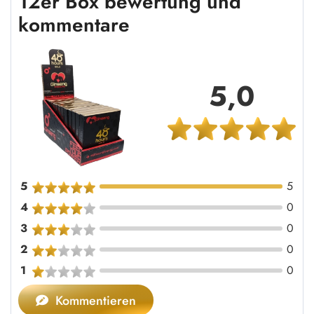
12er Box bewertung und
kommentare
5,0
5
5
4
0
3
0
2
0
1
0
Kommentieren