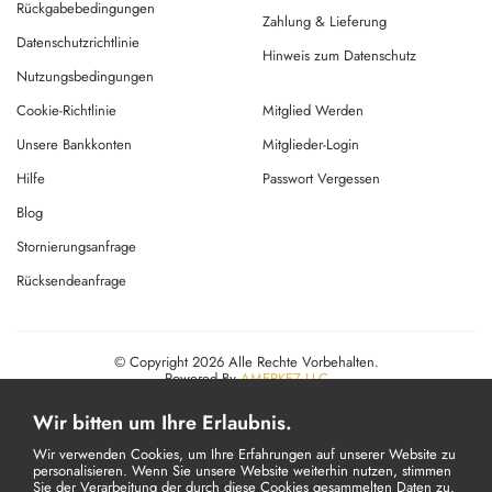
Rückgabebedingungen
Zahlung & Lieferung
Datenschutzrichtlinie
Hinweis zum Datenschutz
Nutzungsbedingungen
Cookie-Richtlinie
Mitglied Werden
Unsere Bankkonten
Mitglieder-Login
Hilfe
Passwort Vergessen
Blog
Stornierungsanfrage
Rücksendeanfrage
© Copyright 2026 Alle Rechte Vorbehalten.
Powered By
AMERKEZ LLC
Wir bitten um Ihre Erlaubnis.
Wir verwenden Cookies, um Ihre Erfahrungen auf unserer Website zu
personalisieren. Wenn Sie unsere Website weiterhin nutzen, stimmen
Sie der Verarbeitung der durch diese Cookies gesammelten Daten zu.