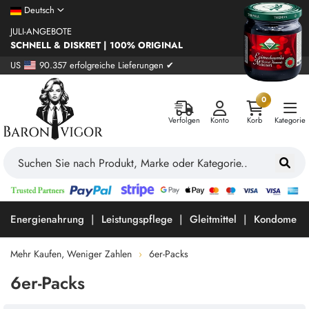
Deutsch
JULI-ANGEBOTE
SCHNELL & DISKRET | 100% ORIGINAL
US
90.357 erfolgreiche Lieferungen ✔
0
Verfolgen
Konto
Korb
Kategorie
Energienahrung
Leistungspflege
Gleitmittel
Kondome
Mehr Kaufen, Weniger Zahlen
6er-Packs
6er-Packs