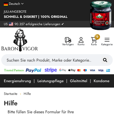
Deutsch
JULI-ANGEBOTE
SCHNELL & DISKRET | 100% ORIGINAL
US
90.357 erfolgreiche Lieferungen ✔
0
Verfolgen
Konto
Korb
Kategorie
Energienahrung
Leistungspflege
Gleitmittel
Kondome
Startseite
Hilfe
Hilfe
Bitte füllen Sie dieses Formular für Ihre