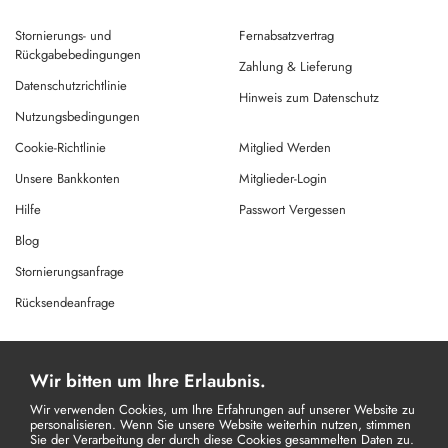
Stornierungs- und
Fernabsatzvertrag
Rückgabebedingungen
Zahlung & Lieferung
Datenschutzrichtlinie
Hinweis zum Datenschutz
Nutzungsbedingungen
Cookie-Richtlinie
Mitglied Werden
Unsere Bankkonten
Mitglieder-Login
Hilfe
Passwort Vergessen
Blog
Stornierungsanfrage
Rücksendeanfrage
© Copyright 2026 Alle Rechte Vorbehalten.
Wir bitten um Ihre Erlaubnis.
Powered By
AMERKEZ LLC
Wir verwenden Cookies, um Ihre Erfahrungen auf unserer Website zu
personalisieren. Wenn Sie unsere Website weiterhin nutzen, stimmen
Sie der Verarbeitung der durch diese Cookies gesammelten Daten zu.