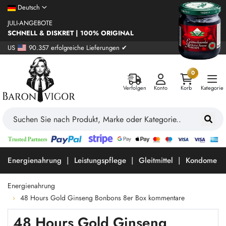
Deutsch
JULI-ANGEBOTE
SCHNELL & DISKRET | 100% ORIGINAL
US
90.357 erfolgreiche Lieferungen ✔
0
Verfolgen
Konto
Korb
Kategorie
Energienahrung
Leistungspflege
Gleitmittel
Kondome
Energienahrung
48 Hours Gold Ginseng Bonbons 8er Box kommentare
48 Hours Gold Ginseng