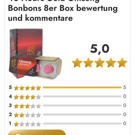
Bonbons 8er Box bewertung
und kommentare
5,0
5
5
4
0
3
0
2
0
1
0