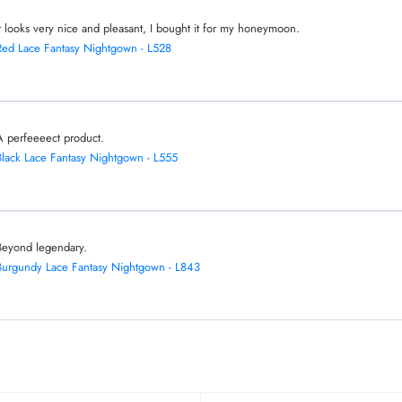
It looks very nice and pleasant, I bought it for my honeymoon.
Red Lace Fantasy Nightgown - L528
A perfeeeect product.
Black Lace Fantasy Nightgown - L555
Beyond legendary.
Burgundy Lace Fantasy Nightgown - L843