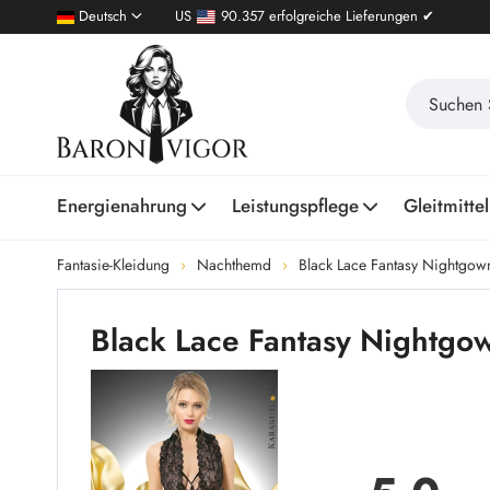
Deutsch
US
90.357 erfolgreiche Lieferungen ✔
Energienahrung
Leistungspflege
Gleitmittel
Fantasie-Kleidung
Nachthemd
Black Lace Fantasy Nightgow
Black Lace Fantasy Nightg