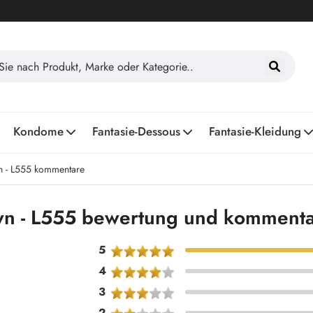
Kondome
Fantasie-Dessous
Fantasie-Kleidung
n - L555 kommentare
own - L555 bewertung und komment
5
4
3
2