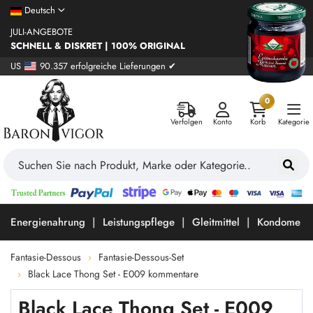
Deutsch
JULI-ANGEBOTE
SCHNELL & DISKRET | 100% ORIGINAL
US
90.357 erfolgreiche Lieferungen ✔
0
Verfolgen
Konto
Korb
Kategorie
Energienahrung
Leistungspflege
Gleitmittel
Kondome
Fantasie-Dessous
Fantasie-Dessous-Set
Black Lace Thong Set - E009 kommentare
Black Lace Thong Set - E009