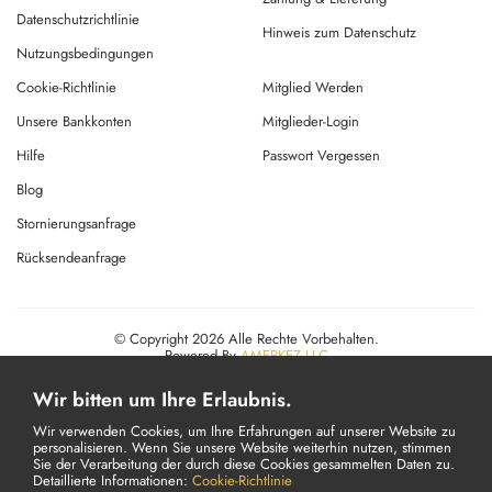
Datenschutzrichtlinie
Hinweis zum Datenschutz
Nutzungsbedingungen
Cookie-Richtlinie
Mitglied Werden
Unsere Bankkonten
Mitglieder-Login
Hilfe
Passwort Vergessen
Blog
Stornierungsanfrage
Rücksendeanfrage
© Copyright 2026 Alle Rechte Vorbehalten.
Powered By
AMERKEZ LLC
Wir bitten um Ihre Erlaubnis.
Wir verwenden Cookies, um Ihre Erfahrungen auf unserer Website zu
personalisieren. Wenn Sie unsere Website weiterhin nutzen, stimmen
Sie der Verarbeitung der durch diese Cookies gesammelten Daten zu.
Detaillierte Informationen:
Cookie-Richtlinie