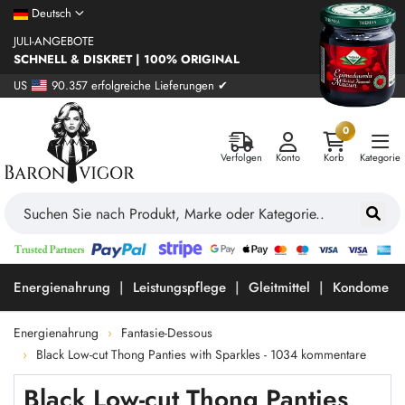
Deutsch
JULI-ANGEBOTE
SCHNELL & DISKRET | 100% ORIGINAL
US
90.357 erfolgreiche Lieferungen ✔
0
Verfolgen
Konto
Korb
Kategorie
Energienahrung
Leistungspflege
Gleitmittel
Kondome
Energienahrung
Fantasie-Dessous
Black Low-cut Thong Panties with Sparkles - 1034 kommentare
Black Low-cut Thong Panties