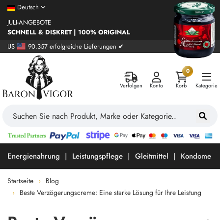
Deutsch
JULI-ANGEBOTE
SCHNELL & DISKRET | 100% ORIGINAL
US
90.357 erfolgreiche Lieferungen ✔
0
Verfolgen
Konto
Korb
Kategorie
Energienahrung
Leistungspflege
Gleitmittel
Kondome
Startseite
Blog
Beste Verzögerungscreme: Eine starke Lösung für Ihre Leistung