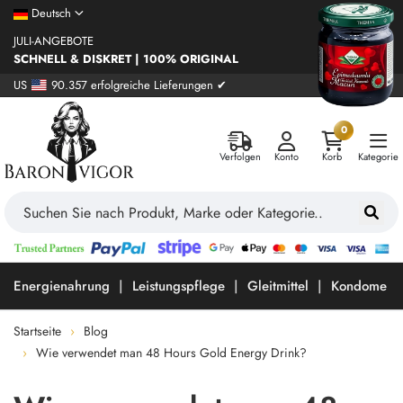
Deutsch
JULI-ANGEBOTE
SCHNELL & DISKRET | 100% ORIGINAL
US
90.357 erfolgreiche Lieferungen ✔
0
Verfolgen
Konto
Korb
Kategorie
Energienahrung
Leistungspflege
Gleitmittel
Kondome
Startseite
Blog
Wie verwendet man 48 Hours Gold Energy Drink?