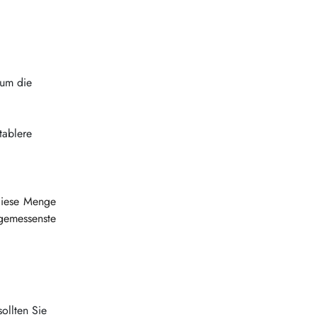
 um die
tablere
 diese Menge
gemessenste
ollten Sie