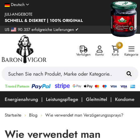
Deutsch
JULI-ANGEBOTE
SCHNELL & DISKRET | 100% ORIGINAL
US
90.357 erfolgreiche Lieferungen ✔
0
Verfolgen
Konto
Korb
Kategorie
Energienahrung
Leistungspflege
Gleitmittel
Kondome
Startseite
Blog
Wie verwendet man Verzögerungssprays?
Wie verwendet man