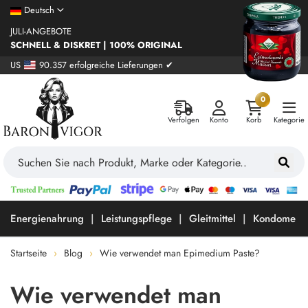
Deutsch
JULI-ANGEBOTE
SCHNELL & DISKRET | 100% ORIGINAL
US
90.357 erfolgreiche Lieferungen ✔
0
Verfolgen
Konto
Korb
Kategorie
Energienahrung
Leistungspflege
Gleitmittel
Kondome
Startseite
Blog
Wie verwendet man Epimedium Paste?
Wie verwendet man