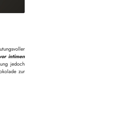
tungsvoller
or intimen
kung jedoch
okolade zur