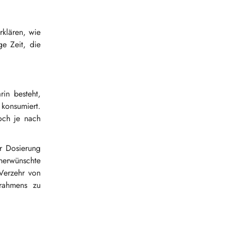
rklären, wie
e Zeit, die
in besteht,
konsumiert.
och je nach
r Dosierung
nerwünschte
Verzehr von
trahmens zu