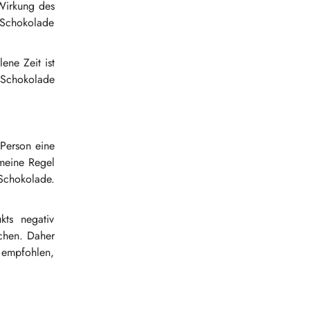
 Wirkung des
r Schokolade
ene Zeit ist
 Schokolade
 Person eine
emeine Regel
Schokolade.
ts negativ
chen. Daher
 empfohlen,