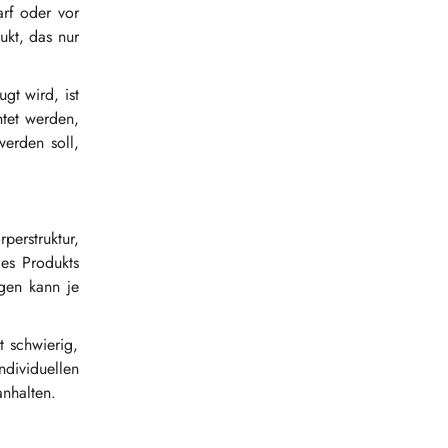
arf oder vor
ukt, das nur
t wird, ist
tet werden,
erden soll,
rstruktur,
es Produkts
gen kann je
t schwierig,
dividuellen
nhalten.