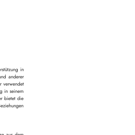
stützung in
und anderer
er verwendet
g in seinem
r bietet die
Beziehungen
sse aus dem