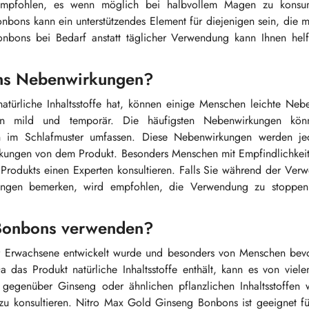
mpfohlen, es wenn möglich bei halbvollem Magen zu konsum
ons kann ein unterstützendes Element für diejenigen sein, die m
nbons bei Bedarf anstatt täglicher Verwendung kann Ihnen helf
ons Nebenwirkungen?
rliche Inhaltsstoffe hat, können einige Menschen leichte Neb
en mild und temporär. Die häufigsten Nebenwirkungen könn
im Schlafmuster umfassen. Diese Nebenwirkungen werden jed
rkungen von dem Produkt. Besonders Menschen mit Empfindlichkei
Produkts einen Experten konsultieren. Falls Sie während der Ver
ngen bemerken, wird empfohlen, die Verwendung zu stoppen
 Bonbons verwenden?
r Erwachsene entwickelt wurde und besonders von Menschen bevo
a das Produkt natürliche Inhaltsstoffe enthält, kann es von vie
gegenüber Ginseng oder ähnlichen pflanzlichen Inhaltsstoffen 
zu konsultieren. Nitro Max Gold Ginseng Bonbons ist geeignet fü