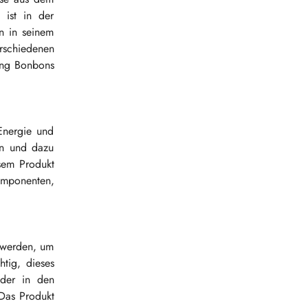
 ist in der
n in seinem
rschiedenen
eng Bonbons
Energie und
en und dazu
sem Produkt
omponenten,
 werden, um
htig, dieses
 der in den
Das Produkt