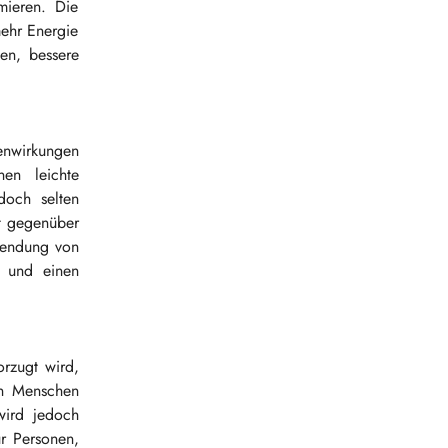
ieren. Die
ehr Energie
en, bessere
enwirkungen
en leichte
och selten
t gegenüber
wendung von
 und einen
rzugt wird,
len Menschen
wird jedoch
r Personen,