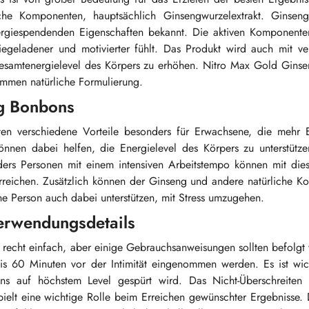
che Komponenten, hauptsächlich Ginsengwurzelextrakt. Ginseng
energiespendenden Eigenschaften bekannt. Die aktiven Komponente
iegeladener und motivierter fühlt. Das Produkt wird auch mit ve
 Gesamtenergielevel des Körpers zu erhöhen. Nitro Max Gold Gins
kommen natürliche Formulierung.
ng Bonbons
en verschiedene Vorteile besonders für Erwachsene, die mehr 
nnen dabei helfen, die Energielevel des Körpers zu unterstütz
nders Personen mit einem intensiven Arbeitstempo können mit die
rreichen. Zusätzlich können der Ginseng und andere natürliche K
ne Person auch dabei unterstützen, mit Stress umzugehen.
erwendungsdetails
recht einfach, aber einige Gebrauchsanweisungen sollten befolgt
bis 60 Minuten vor der Intimität eingenommen werden. Es ist wic
ons auf höchstem Level gespürt wird. Das Nicht-Überschreiten
t eine wichtige Rolle beim Erreichen gewünschter Ergebnisse. 