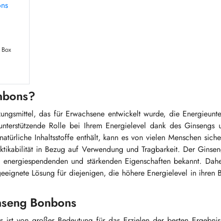
 Box
nbons?
gsmittel, das für Erwachsene entwickelt wurde, die Energieunter
nterstützende Rolle bei Ihrem Energielevel dank des Ginsengs 
atürliche Inhaltsstoffe enthält, kann es von vielen Menschen sich
tikabilität in Bezug auf Verwendung und Tragbarkeit. Der Ginsen
seine energiespendenden und stärkenden Eigenschaften bekannt. Dahe
ignete Lösung für diejenigen, die höhere Energielevel in ihren 
inseng Bonbons
ns ist von großer Bedeutung für das Erzielen der besten Ergebni