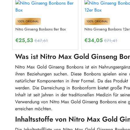
100% ORIGINAL
100% ORIGINAL
Nitro Ginseng Bonbons 8er Box
Nitro Ginseng Bonbons 12er
€
25,53
€
34,05
€47,61
€71,41
Was ist Nitro Max Gold Ginseng Bo
Nitro Max Gold Ginseng Bonbons ist ein Nahrungsergänzun
ihren Beziehungen suchen. Diese Bonbons spielen eine u
natürlicher Komponenten in ihrer Formel. Da das Produkt n
werden. Die Darreichung in Bonbonform bietet große Prak
Inhalt ist seit Jahren in der traditionellen Medizin für 
Verwendung von Nitro Max Gold Ginseng Bonbons eine gee
erreichen möchten.
Inhaltsstoffe von Nitro Max Gold G
Die Inhaltsstoffliste von Nitro Max Gold Ginseng Bonbo