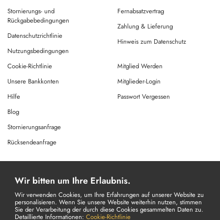
Stornierungs- und
Fernabsatzvertrag
Rückgabebedingungen
Zahlung & Lieferung
Datenschutzrichtlinie
Hinweis zum Datenschutz
Nutzungsbedingungen
Cookie-Richtlinie
Mitglied Werden
Unsere Bankkonten
Mitglieder-Login
Hilfe
Passwort Vergessen
Blog
Stornierungsanfrage
Rücksendeanfrage
© Copyright 2026 Alle Rechte Vorbehalten.
Wir bitten um Ihre Erlaubnis.
Powered By
AMERKEZ LLC
Wir verwenden Cookies, um Ihre Erfahrungen auf unserer Website zu
personalisieren. Wenn Sie unsere Website weiterhin nutzen, stimmen
Sie der Verarbeitung der durch diese Cookies gesammelten Daten zu.
Detaillierte Informationen:
Cookie-Richtlinie