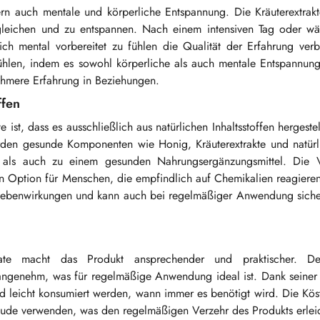
rn auch mentale und körperliche Entspannung. Die Kräuterextrakt
zugleichen und zu entspannen. Nach einem intensiven Tag oder wä
ch mental vorbereitet zu fühlen die Qualität der Erfahrung verb
ühlen, indem es sowohl körperliche als auch mentale Entspannung 
hmere Erfahrung in Beziehungen.
ffen
ist, dass es ausschließlich aus natürlichen Inhaltsstoffen hergestel
erden gesunde Komponenten wie Honig, Kräuterextrakte und natürl
g als auch zu einem gesunden Nahrungsergänzungsmittel. Die
ren Option für Menschen, die empfindlich auf Chemikalien reagieren
e Nebenwirkungen und kann auch bei regelmäßiger Anwendung siche
 macht das Produkt ansprechender und praktischer. Der
genehm, was für regelmäßige Anwendung ideal ist. Dank seiner E
 leicht konsumiert werden, wann immer es benötigt wird. Die Köst
Freude verwenden, was den regelmäßigen Verzehr des Produkts erleic