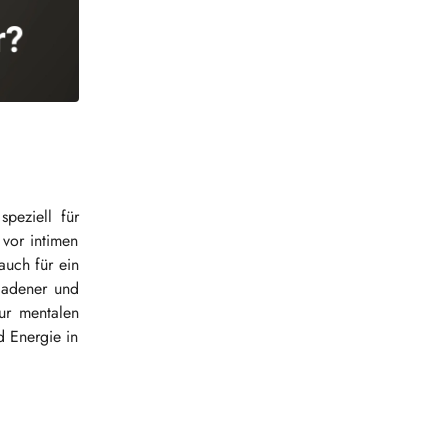
peziell für
 vor intimen
auch für ein
eladener und
ur mentalen
d Energie in