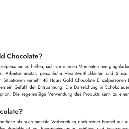
ld Chocolate?
elpersonen zu helfen, sich vor intimen Momenten energiegeladene
Arbeitsintensität, persönliche Verantwortlichkeiten und Stress
en Situationen verleiht 48 Hours Gold Chocolate Einzelpersonen 
nten ein Gefühl der Entspannung. Die Darreichung in Schokoladen
ption. Die regelmäßige Verwendung des Produkts kann zu einer 
colate?
erliche als auch mentale Vorbereitung dank seiner Formel aus au
on des Produkts ist es, Energieniveaus zu erhöhen und Entspannu