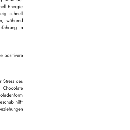
nell Energie
igt schnell
en, während
rfahrung in
e positivere
r Stress des
d Chocolate
koladenform
eschub hilft
 Beziehungen