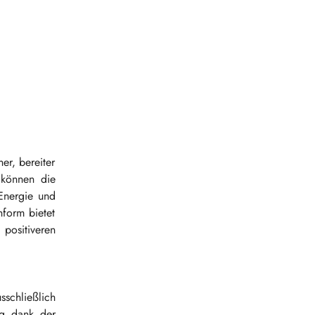
r, bereiter
 können die
Energie und
form bietet
positiveren
sschließlich
ng dank der