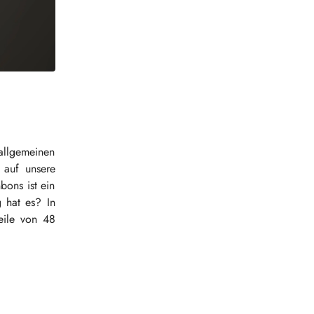
allgemeinen
s auf unsere
ons ist ein
 hat es? In
eile von 48