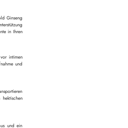
old Ginseng
terstützung
te in Ihren
vor intimen
ufnahme und
ansportieren
 hektischen
aus und ein