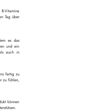
 B-Vitamine
en Tag über
ndem es das
ren und ein
als auch in
ns fertig zu
r zu fühlen,
odukt können
erstützen.