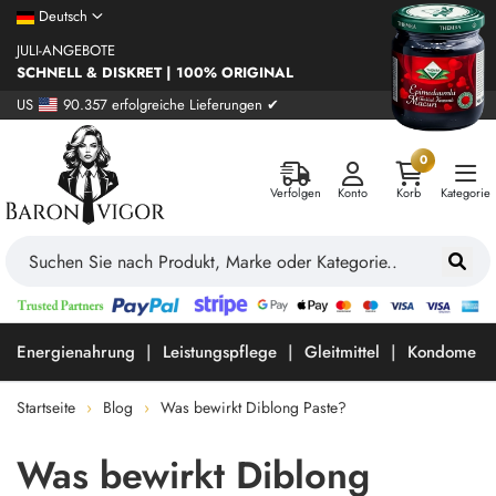
Deutsch
JULI-ANGEBOTE
SCHNELL & DISKRET | 100% ORIGINAL
US
90.357 erfolgreiche Lieferungen ✔
0
Verfolgen
Konto
Korb
Kategorie
Energienahrung
Leistungspflege
Gleitmittel
Kondome
Startseite
Blog
Was bewirkt Diblong Paste?
Was bewirkt Diblong