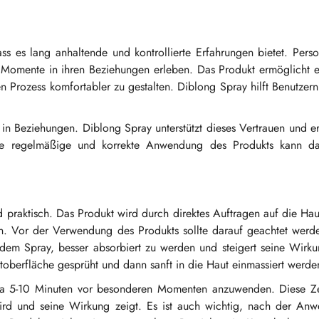
ass es lang anhaltende und kontrollierte Erfahrungen bietet. Per
Momente in ihren Beziehungen erleben. Das Produkt ermöglicht e
Prozess komfortabler zu gestalten. Diblong Spray hilft Benutzern
en in Beziehungen. Diblong Spray unterstützt dieses Vertrauen und e
ie regelmäßige und korrekte Anwendung des Produkts kann da
 praktisch. Das Produkt wird durch direktes Auftragen auf die Ha
en. Vor der Verwendung des Produkts sollte darauf geachtet werd
 dem Spray, besser absorbiert zu werden und steigert seine Wirk
oberfläche gesprüht und dann sanft in die Haut einmassiert werde
a 5-10 Minuten vor besonderen Momenten anzuwenden. Diese Zeit
wird und seine Wirkung zeigt. Es ist auch wichtig, nach der An