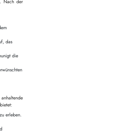
t. Nach der
 dem
uf, das
unigt die
erwünschten
g anhaltende
bietet:
zu erleben.
nd