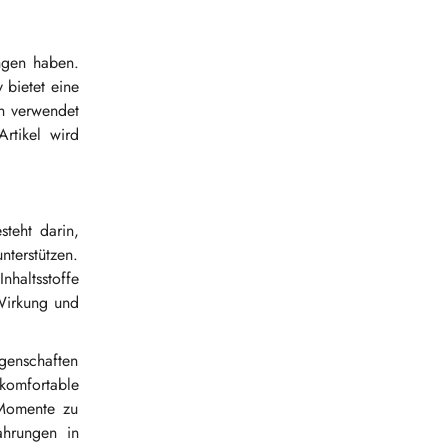
ngen haben.
 bietet eine
n verwendet
rtikel wird
steht darin,
terstützen.
haltsstoffe
Wirkung und
igenschaften
komfortable
 Momente zu
ahrungen in