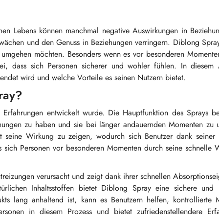
ichen Lebens können manchmal negative Auswirkungen in Beziehu
hwächen und den Genuss in Beziehungen verringern. Diblong Spray
onen umgehen möchten. Besonders wenn es vor besonderen Momente
i, dass sich Personen sicherer und wohler fühlen. In diesem A
wendet wird und welche Vorteile es seinen Nutzern bietet.
pray?
e Erfahrungen entwickelt wurde. Die Hauptfunktion des Sprays be
iehungen zu haben und sie bei länger andauernden Momenten zu un
 seine Wirkung zu zeigen, wodurch sich Benutzer dank seiner In
ass sich Personen vor besonderen Momenten durch seine schnelle 
utreizungen verursacht und zeigt dank ihrer schnellen Absorptionse
ürlichen Inhaltsstoffen bietet Diblong Spray eine sichere und 
 lang anhaltend ist, kann es Benutzern helfen, kontrollierte
ersonen in diesem Prozess und bietet zufriedenstellendere Erf