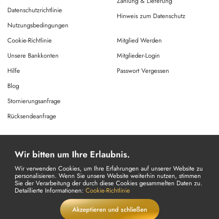
Zahlung & Lieferung
Datenschutzrichtlinie
Hinweis zum Datenschutz
Nutzungsbedingungen
Cookie-Richtlinie
Mitglied Werden
Unsere Bankkonten
Mitglieder-Login
Hilfe
Passwort Vergessen
Blog
Stornierungsanfrage
Rücksendeanfrage
© Copyright 2026 Alle Rechte Vorbehalten.
Wir bitten um Ihre Erlaubnis.
Powered By
AMERKEZ LLC
Wir verwenden Cookies, um Ihre Erfahrungen auf unserer Website zu
personalisieren. Wenn Sie unsere Website weiterhin nutzen, stimmen
Sie der Verarbeitung der durch diese Cookies gesammelten Daten zu.
Detaillierte Informationen:
Cookie-Richtlinie
Akzeptieren und schließen
LIVE