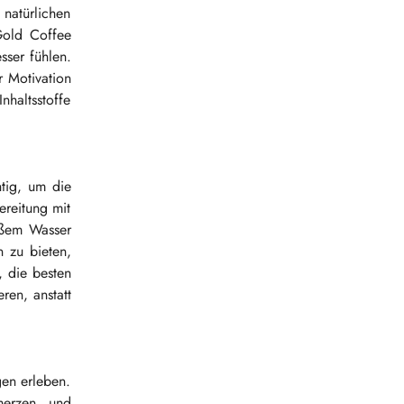
 natürlichen
Gold Coffee
sser fühlen.
r Motivation
haltsstoffe
tig, um die
reitung mit
ißem Wasser
 zu bieten,
 die besten
en, anstatt
gen erleben.
merzen und