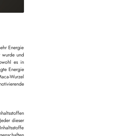
ehr Energie
lt wurde und
obwohl es in
igte Energie
 Maca-Wurzel
otivierende
haltsstoffen
Jeder dieser
nhaltsstoffe
igenschaften