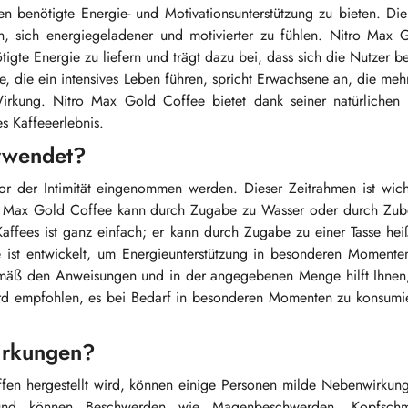
n benötigte Energie- und Motivationsunterstützung zu bieten. Die
en, sich energiegeladener und motivierter zu fühlen. Nitro Max 
igte Energie zu liefern und trägt dazu bei, dass sich die Nutzer be
de, die ein intensives Leben führen, spricht Erwachsene an, die meh
irkung. Nitro Max Gold Coffee bietet dank seiner natürlichen In
s Kaffeeerlebnis.
rwendet?
r der Intimität eingenommen werden. Dieser Zeitrahmen ist wich
tro Max Gold Coffee kann durch Zugabe zu Wasser oder durch Zube
affees ist ganz einfach; er kann durch Zugabe zu einer Tasse he
st entwickelt, um Energieunterstützung in besonderen Momenten
mäß den Anweisungen und in der angegebenen Menge hilft Ihnen,
rd empfohlen, es bei Bedarf in besonderen Momenten zu konsumier
irkungen?
ffen hergestellt wird, können einige Personen milde Nebenwirkun
und können Beschwerden wie Magenbeschwerden, Kopfsch