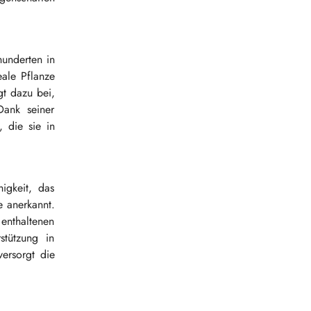
hunderten in
eale Pflanze
gt dazu bei,
Dank seiner
 die sie in
igkeit, das
e anerkannt.
 enthaltenen
stützung in
ersorgt die