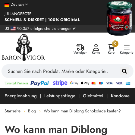
Deutsch
JULI-ANGEBOTE
SCHNELL & DISKRET | 100% ORIGINAL
US
90.357 erfolgreiche Lieferungen ✔
0
Verfolgen
Konto
Korb
Kategorie
Energienahrung
Leistungspflege
Gleitmittel
Kondome
Startseite
Blog
Wo kann man Diblong Schokolade kaufen?
Wo kann man Diblong