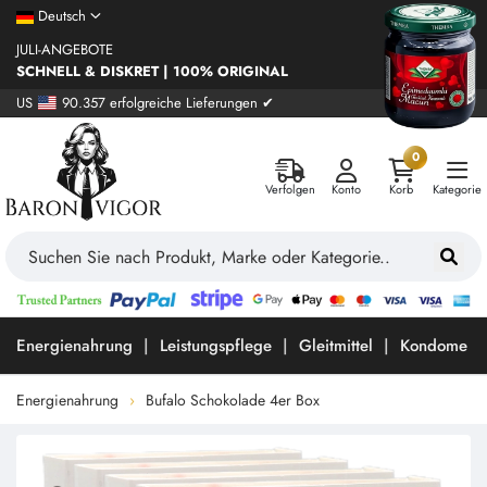
Deutsch
JULI-ANGEBOTE
SCHNELL & DISKRET | 100% ORIGINAL
US
90.357 erfolgreiche Lieferungen ✔
0
Verfolgen
Konto
Korb
Kategorie
Energienahrung
Leistungspflege
Gleitmittel
Kondome
Energienahrung
Bufalo Schokolade 4er Box