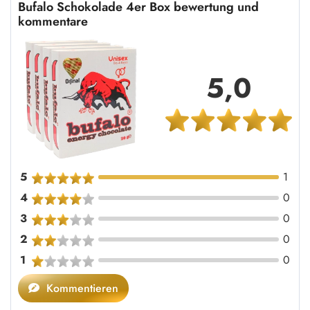
Bufalo Schokolade 4er Box bewertung und
kommentare
5,0
5
1
4
0
3
0
2
0
1
0
Kommentieren