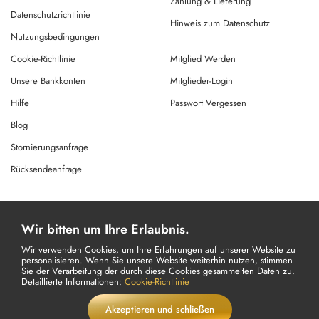
Zahlung & Lieferung
Datenschutzrichtlinie
Hinweis zum Datenschutz
Nutzungsbedingungen
Cookie-Richtlinie
Mitglied Werden
Unsere Bankkonten
Mitglieder-Login
Hilfe
Passwort Vergessen
Blog
Stornierungsanfrage
Rücksendeanfrage
© Copyright 2026 Alle Rechte Vorbehalten.
Wir bitten um Ihre Erlaubnis.
Powered By
AMERKEZ LLC
Wir verwenden Cookies, um Ihre Erfahrungen auf unserer Website zu
personalisieren. Wenn Sie unsere Website weiterhin nutzen, stimmen
Sie der Verarbeitung der durch diese Cookies gesammelten Daten zu.
Detaillierte Informationen:
Cookie-Richtlinie
Akzeptieren und schließen
€
25,53