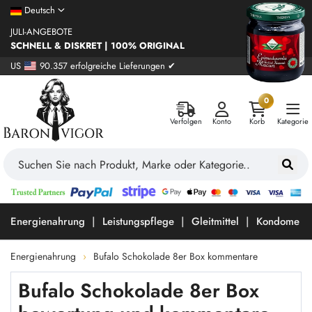
Deutsch
JULI-ANGEBOTE
SCHNELL & DISKRET | 100% ORIGINAL
US
90.357 erfolgreiche Lieferungen ✔
0
Verfolgen
Konto
Korb
Kategorie
Energienahrung
Leistungspflege
Gleitmittel
Kondome
Energienahrung
Bufalo Schokolade 8er Box kommentare
Bufalo Schokolade 8er Box