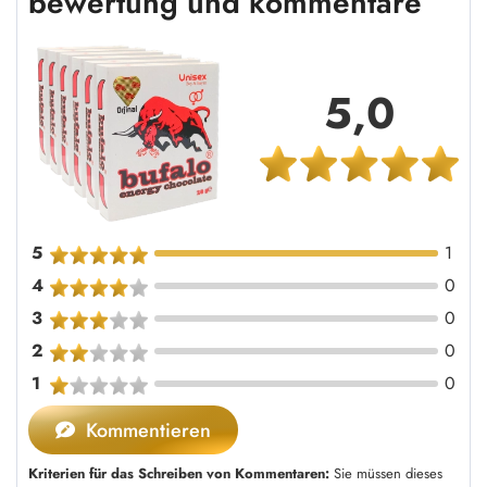
bewertung und kommentare
5,0
5
1
4
0
3
0
2
0
1
0
Kommentieren
Kriterien für das Schreiben von Kommentaren:
Sie müssen dieses