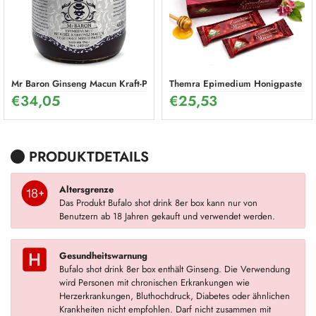
Mr Baron Ginseng Macun Kraft-Paste 240 g – Natürliches Potenzmittel f
Themra Epimedium Honigpaste Stic
€
34,05
€
25,53
PRODUKTDETAILS
Altersgrenze
Das Produkt Bufalo shot drink 8er box kann nur von
Benutzern ab 18 Jahren gekauft und verwendet werden.
Gesundheitswarnung
Bufalo shot drink 8er box enthält Ginseng. Die Verwendung
wird Personen mit chronischen Erkrankungen wie
Herzerkrankungen, Bluthochdruck, Diabetes oder ähnlichen
Krankheiten nicht empfohlen. Darf nicht zusammen mit