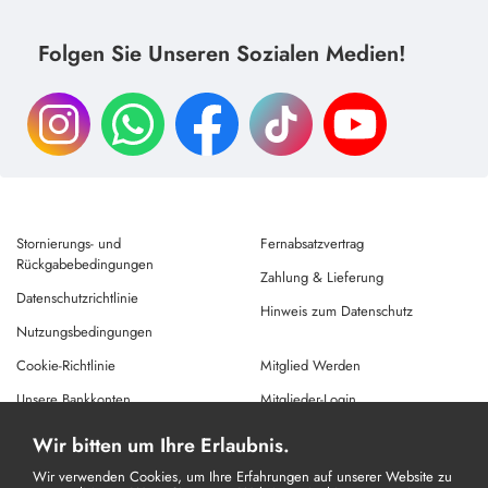
Folgen Sie Unseren Sozialen Medien!
Stornierungs- und
Fernabsatzvertrag
Rückgabebedingungen
Zahlung & Lieferung
Datenschutzrichtlinie
Hinweis zum Datenschutz
Nutzungsbedingungen
Cookie-Richtlinie
Mitglied Werden
Unsere Bankkonten
Mitglieder-Login
Hilfe
Passwort Vergessen
Wir bitten um Ihre Erlaubnis.
Blog
Wir verwenden Cookies, um Ihre Erfahrungen auf unserer Website zu