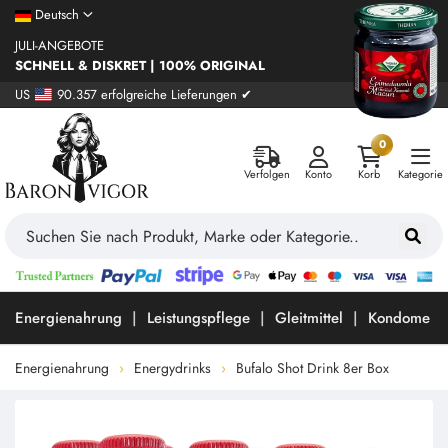
Deutsch
JULI-ANGEBOTE
SCHNELL & DISKRET | 100% ORIGINAL
US
90.357 erfolgreiche Lieferungen ✔
0
Verfolgen
Konto
Korb
Kategorie
Energienahrung
Leistungspflege
Gleitmittel
Kondome
Energienahrung
Energydrinks
Bufalo Shot Drink 8er Box