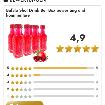
BEWERTUNGEN
Bufalo Shot Drink 8er Box bewertung und
kommentare
4,9
5
8
4
1
3
0
2
0
1
0