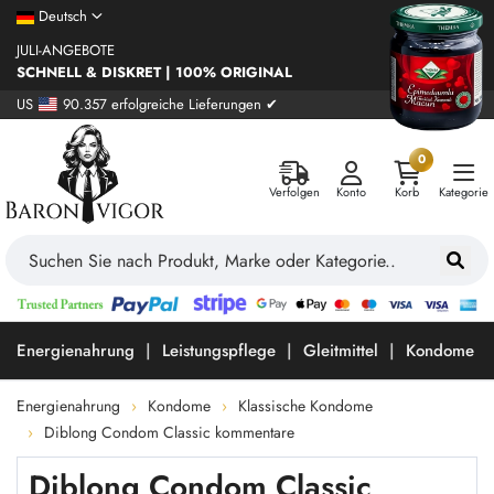
Deutsch
JULI-ANGEBOTE
SCHNELL & DISKRET | 100% ORIGINAL
US
90.357 erfolgreiche Lieferungen ✔
0
Verfolgen
Konto
Korb
Kategorie
Energienahrung
Leistungspflege
Gleitmittel
Kondome
Energienahrung
Kondome
Klassische Kondome
Diblong Condom Classic kommentare
Diblong Condom Classic