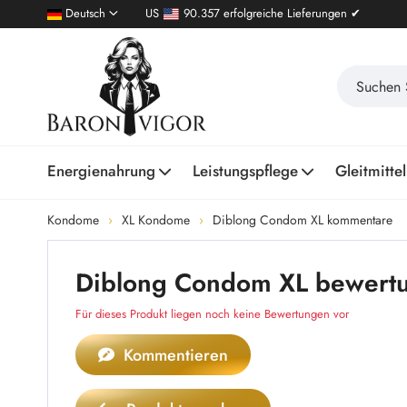
Deutsch
US
90.357 erfolgreiche Lieferungen ✔
Energienahrung
Leistungspflege
Gleitmittel
Kondome
XL Kondome
Diblong Condom XL kommentare
Diblong Condom XL bewert
Für dieses Produkt liegen noch keine Bewertungen vor
Kommentieren