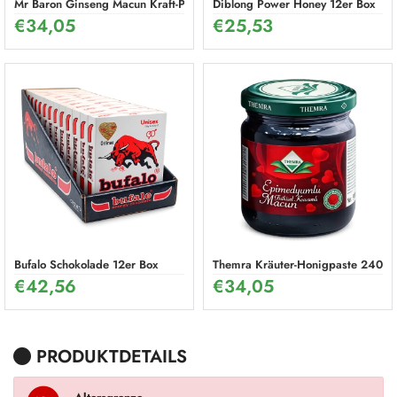
Mr Baron Ginseng Macun Kraft-Paste 240 g – Natürliches Potenzmittel f
Diblong Power Honey 12er Box
€
34,05
€
25,53
Bufalo Schokolade 12er Box
Themra Kräuter-Honigpaste 240g 
€
42,56
€
34,05
PRODUKTDETAILS