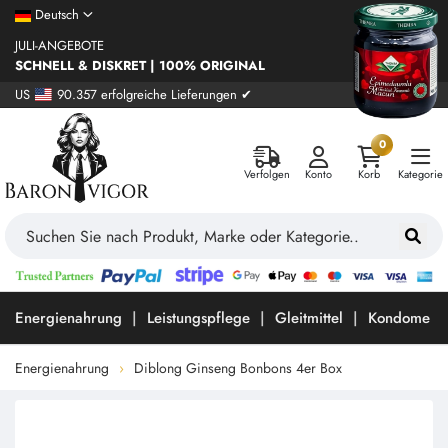
Deutsch
JULI-ANGEBOTE
SCHNELL & DISKRET | 100% ORIGINAL
US
90.357 erfolgreiche Lieferungen ✔
0
Verfolgen
Konto
Korb
Kategorie
Energienahrung
Leistungspflege
Gleitmittel
Kondome
Energienahrung
Diblong Ginseng Bonbons 4er Box