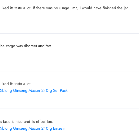
 liked its taste a lot. If there was no usage limit, I would have finished the jar.
The cargo was discreet and fast.
 liked its taste a lot.
Diblong Ginseng Macun 240 g 2er Pack
ts taste is nice and its effect too.
Diblong Ginseng Macun 240 g Einzeln