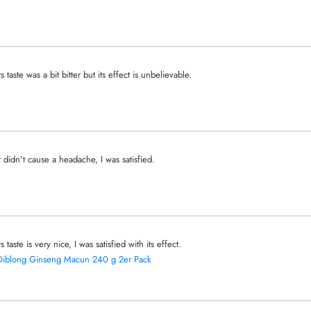
ts taste was a bit bitter but its effect is unbelievable.
It didn't cause a headache, I was satisfied.
ts taste is very nice, I was satisfied with its effect.
Diblong Ginseng Macun 240 g 2er Pack