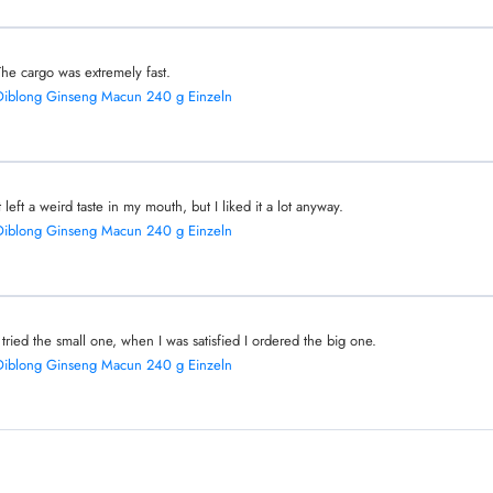
The cargo was extremely fast.
Diblong Ginseng Macun 240 g Einzeln
It left a weird taste in my mouth, but I liked it a lot anyway.
Diblong Ginseng Macun 240 g Einzeln
I tried the small one, when I was satisfied I ordered the big one.
Diblong Ginseng Macun 240 g Einzeln