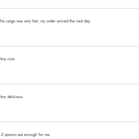
The cargo was very fast, my order arrived the next day.
Very nice.
Very delicious.
1-2 spoons are enough for me.