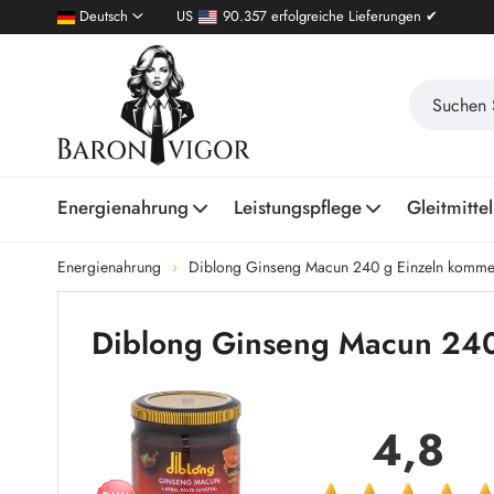
Deutsch
US
90.357 erfolgreiche Lieferungen ✔
Energienahrung
Leistungspflege
Gleitmittel
Energienahrung
Diblong Ginseng Macun 240 g Einzeln komme
Diblong Ginseng Macun 240
4,8