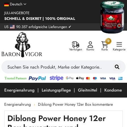
Deutsch
JULI-ANGEBOTE
SCHNELL & DISKRET | 100% ORIGINAL
US
90.357 erfolgreiche Lieferungen ✔
0
Verfolgen
Konto
Korb
Kategorie
Energienahrung
Leistungspflege
Gleitmittel
Kondome
Energienahrung
Diblong Power Honey 12er Box kommentare
Diblong Power Honey 12er