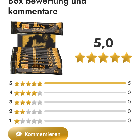
Box bewertung und
kommentare
5,0
5
5
4
0
3
0
2
0
1
0
Kommentieren