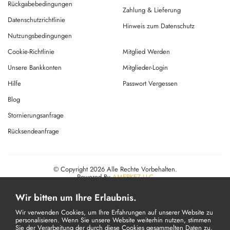
Rückgabebedingungen
Zahlung & Lieferung
Datenschutzrichtlinie
Hinweis zum Datenschutz
Nutzungsbedingungen
Cookie-Richtlinie
Mitglied Werden
Unsere Bankkonten
Mitglieder-Login
Hilfe
Passwort Vergessen
Blog
Stornierungsanfrage
Rücksendeanfrage
© Copyright 2026 Alle Rechte Vorbehalten.
Powered By
AMERKEZ LLC
Wir bitten um Ihre Erlaubnis.
Wir verwenden Cookies, um Ihre Erfahrungen auf unserer Website zu
personalisieren. Wenn Sie unsere Website weiterhin nutzen, stimmen
Sie der Verarbeitung der durch diese Cookies gesammelten Daten zu.