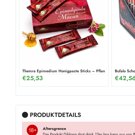
Themra Epimedium Honigpaste Sticks – Pflanzliche Energie Mi
Bufalo Sch
€
25,53
€
42,5
PRODUKTDETAILS
Altersgrenze
Das Produkt Diblong shot drink 12er box kann nur von 