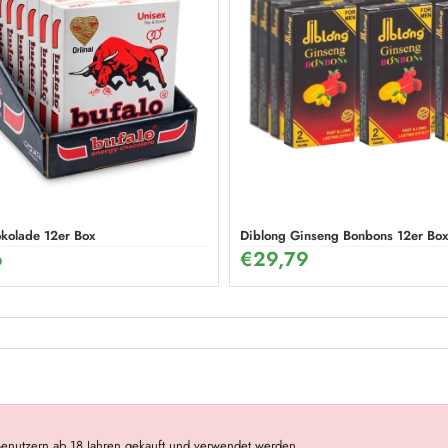
schung (12 x 12g)
okolade 12er Box
Diblong Ginseng Bonbons 12er Box
6
€
29,79
Benutzern ab 18 Jahren gekauft und verwendet werden.