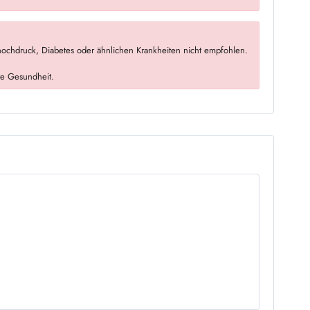
ochdruck, Diabetes oder ähnlichen Krankheiten nicht empfohlen.
re Gesundheit.