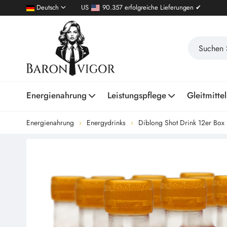
Deutsch
US
90.357 erfolgreiche Lieferungen ✔
Energienahrung
Leistungspflege
Gleitmittel
Energienahrung
Energydrinks
Diblong Shot Drink 12er Box