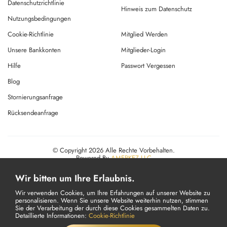
Datenschutzrichtlinie
Hinweis zum Datenschutz
Nutzungsbedingungen
Cookie-Richtlinie
Mitglied Werden
Unsere Bankkonten
Mitglieder-Login
Hilfe
Passwort Vergessen
Blog
Stornierungsanfrage
Rücksendeanfrage
© Copyright 2026 Alle Rechte Vorbehalten.
Powered By
AMERKEZ LLC
Wir bitten um Ihre Erlaubnis.
Wir verwenden Cookies, um Ihre Erfahrungen auf unserer Website zu
personalisieren. Wenn Sie unsere Website weiterhin nutzen, stimmen
Sie der Verarbeitung der durch diese Cookies gesammelten Daten zu.
Detaillierte Informationen:
Cookie-Richtlinie