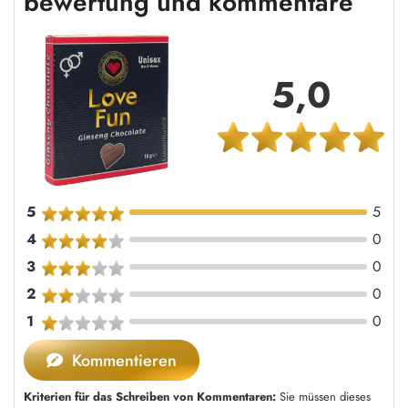
bewertung und kommentare
5,0
5
5
4
0
3
0
2
0
1
0
Kommentieren
Kriterien für das Schreiben von Kommentaren:
Sie müssen dieses