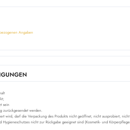
tsbezogenen Angaben
INGUNGEN
alt
kt;
t sein
ng zurückgesendet werden.
t wird, darf die Verpackung des Produkts nicht geöffnet, nicht ausprobiert, nich
 Hygieneschutzes nicht zur Rückgabe geeignet sind (Kosmetik- und Körperpflegepr