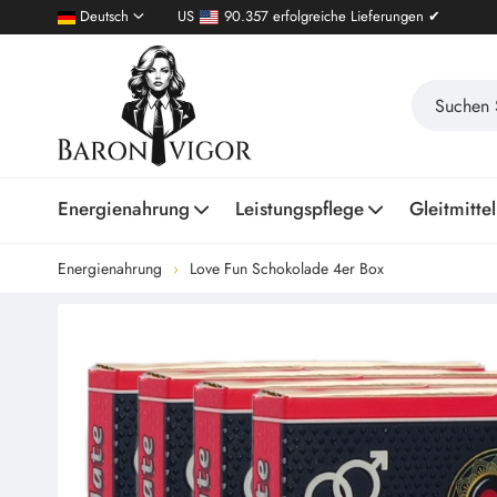
Deutsch
US
90.357 erfolgreiche Lieferungen ✔
Energienahrung
Leistungspflege
Gleitmittel
Energienahrung
Love Fun Schokolade 4er Box