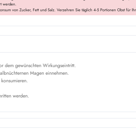
rt werden.
nsum von Zucker, Fett und Salz. Verzehren Sie täglich 4-5 Portionen Obst für Ih
r dem gewünschten Wirkungseintritt.
halbnüchternen Magen einnehmen.
 konsumieren.
ritten werden.