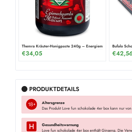
Themra Kräuter-Honigpaste 240g – Energiemix
Bufalo Sch
€
34,05
€
42,5
PRODUKTDETAILS
Altersgrenze
Das Produkt Love fun schokolade 4er box kann nur von
Gesundheitswarnung
Love fun schokolade 4er box enthält Ginseng. Die Ver