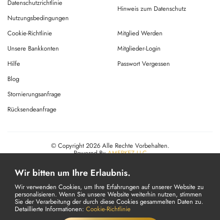
Datenschutzrichtlinie
Hinweis zum Datenschutz
Nutzungsbedingungen
Cookie-Richtlinie
Mitglied Werden
Unsere Bankkonten
Mitglieder-Login
Hilfe
Passwort Vergessen
Blog
Stornierungsanfrage
Rücksendeanfrage
© Copyright 2026 Alle Rechte Vorbehalten.
Powered By
AMERKEZ LLC
Wir bitten um Ihre Erlaubnis.
Wir verwenden Cookies, um Ihre Erfahrungen auf unserer Website zu
personalisieren. Wenn Sie unsere Website weiterhin nutzen, stimmen
Sie der Verarbeitung der durch diese Cookies gesammelten Daten zu.
Detaillierte Informationen:
Cookie-Richtlinie