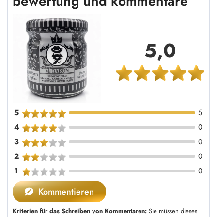
bewertung und kommentare
5,0
5
5
4
0
3
0
2
0
1
0
Kommentieren
Kriterien für das Schreiben von Kommentaren:
Sie müssen dieses