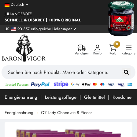
Deutsch
JULI-ANGEBOTE
SCHNELL & DISKRET | 100% ORIGINAL
US
90.357 erfolgreiche Lieferungen ✔
0
Verfolgen
Konto
Korb
Kategorie
Energienahrung
Leistungspflege
Gleitmittel
Kondome
Energienahrung
Q7 Lady Chocolate 8 Pieces