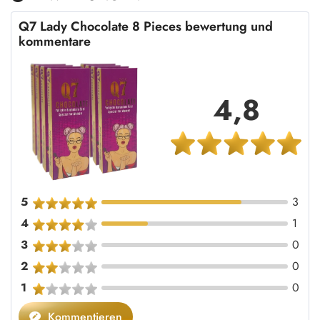
Q7 Lady Chocolate 8 Pieces bewertung und
kommentare
4,8
5
3
4
1
3
0
2
0
1
0
Kommentieren