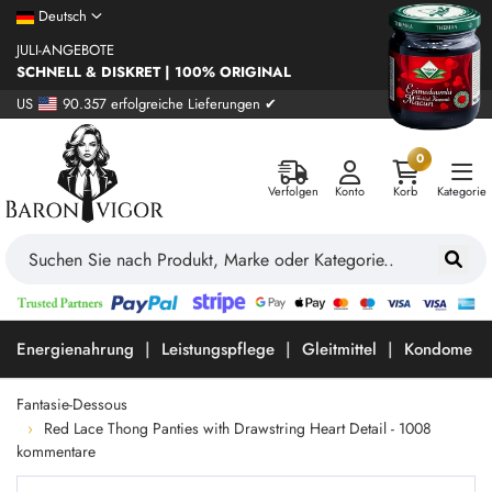
Deutsch
JULI-ANGEBOTE
SCHNELL & DISKRET | 100% ORIGINAL
US
90.357 erfolgreiche Lieferungen ✔
0
Verfolgen
Konto
Korb
Kategorie
Energienahrung
Leistungspflege
Gleitmittel
Kondome
Fantasie-Dessous
Red Lace Thong Panties with Drawstring Heart Detail - 1008
kommentare