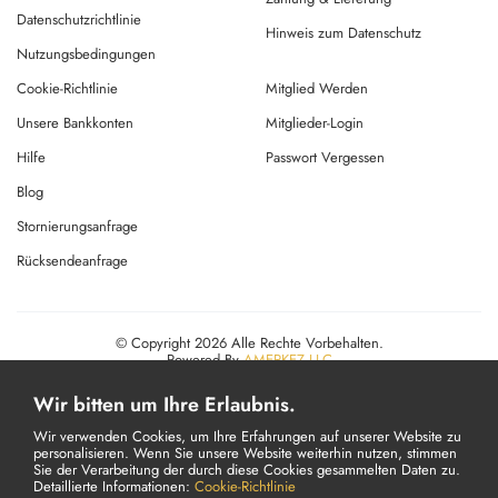
Datenschutzrichtlinie
Hinweis zum Datenschutz
Nutzungsbedingungen
Cookie-Richtlinie
Mitglied Werden
Unsere Bankkonten
Mitglieder-Login
Hilfe
Passwort Vergessen
Blog
Stornierungsanfrage
Rücksendeanfrage
© Copyright 2026 Alle Rechte Vorbehalten.
Powered By
AMERKEZ LLC
Wir bitten um Ihre Erlaubnis.
Wir verwenden Cookies, um Ihre Erfahrungen auf unserer Website zu
personalisieren. Wenn Sie unsere Website weiterhin nutzen, stimmen
Sie der Verarbeitung der durch diese Cookies gesammelten Daten zu.
Detaillierte Informationen:
Cookie-Richtlinie