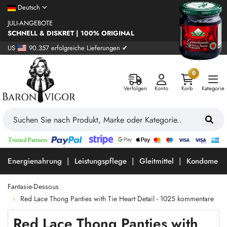
Deutsch
JULI-ANGEBOTE
SCHNELL & DISKRET | 100% ORIGINAL
US
90.357 erfolgreiche Lieferungen ✔
0
Verfolgen
Konto
Korb
Kategorie
Energienahrung
Leistungspflege
Gleitmittel
Kondome
Fantasie-Dessous
Red Lace Thong Panties with Tie Heart Detail - 1025 kommentare
Red Lace Thong Panties with