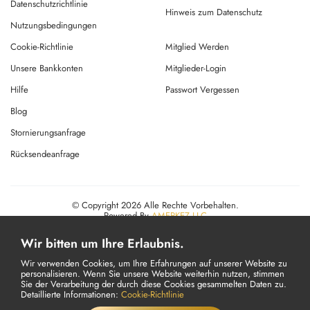
Datenschutzrichtlinie
Hinweis zum Datenschutz
Nutzungsbedingungen
Cookie-Richtlinie
Mitglied Werden
Unsere Bankkonten
Mitglieder-Login
Hilfe
Passwort Vergessen
Blog
Stornierungsanfrage
Rücksendeanfrage
© Copyright 2026 Alle Rechte Vorbehalten.
Powered By
AMERKEZ LLC
Wir bitten um Ihre Erlaubnis.
Wir verwenden Cookies, um Ihre Erfahrungen auf unserer Website zu
personalisieren. Wenn Sie unsere Website weiterhin nutzen, stimmen
Sie der Verarbeitung der durch diese Cookies gesammelten Daten zu.
Detaillierte Informationen:
Cookie-Richtlinie