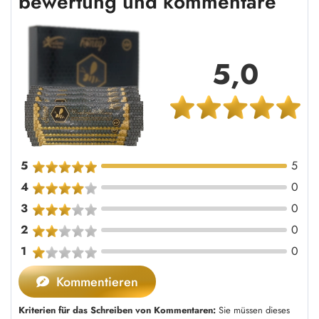
bewertung und kommentare
5,0
5
5
4
0
3
0
2
0
1
0
Kommentieren
Kriterien für das Schreiben von Kommentaren:
Sie müssen dieses