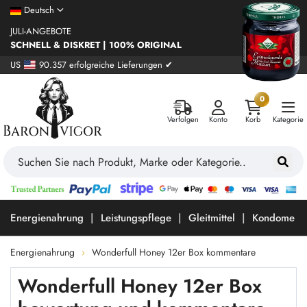
Deutsch
JULI-ANGEBOTE
SCHNELL & DISKRET | 100% ORIGINAL
US
90.357 erfolgreiche Lieferungen ✔
0
Verfolgen
Konto
Korb
Kategorie
Energienahrung
Leistungspflege
Gleitmittel
Kondome
Energienahrung
Wonderfull Honey 12er Box kommentare
Wonderfull Honey 12er Box