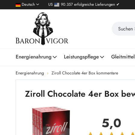
Deutsch
US
90.357 erfolgreiche Lieferungen ✔
Energienahrung
Leistungspflege
Gleitmittel
Energienahrung
Ziroll Chocolate 4er Box kommentare
Ziroll Chocolate 4er Box b
5,0