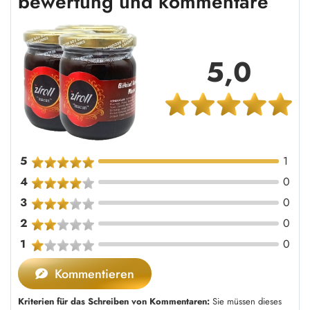
bewertung und kommentare
5,0
5
1
4
0
3
0
2
0
1
0
Kommentieren
Kriterien für das Schreiben von Kommentaren:
Sie müssen dieses