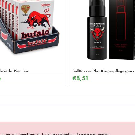
okolade 12er Box
BullDozzer Plus Körperpflegespray
6
€
8,51
nn nur von Benutzern ab 18 Jahren gekauft und verwendet werden.