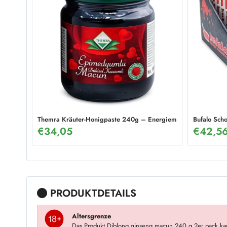
Themra Kräuter-Honigpaste 240g – Energiemix
Bufalo Sch
€
34,05
€
42,5
PRODUKTDETAILS
Altersgrenze
Das Produkt Diblong ginseng macun 240 g 2er pack ka