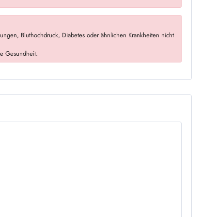
ngen, Bluthochdruck, Diabetes oder ähnlichen Krankheiten nicht
re Gesundheit.