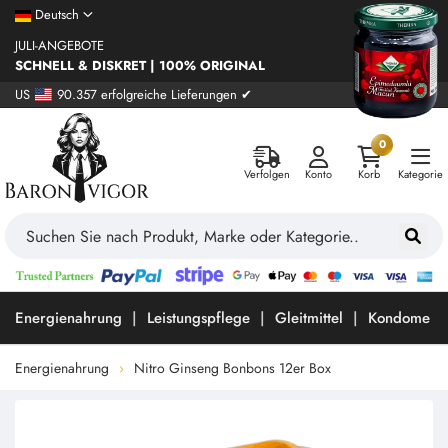
Deutsch
JULI-ANGEBOTE
SCHNELL & DISKRET | 100% ORIGINAL
US
90.357 erfolgreiche Lieferungen ✔
0
Verfolgen
Konto
Korb
Kategorie
Energienahrung
Leistungspflege
Gleitmittel
Kondome
Energienahrung
Nitro Ginseng Bonbons 12er Box