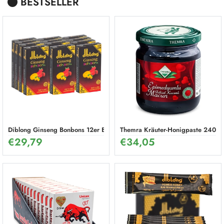
BESTSELLER
Diblong Ginseng Bonbons 12er Box
Themra Kräuter-Honigpaste 240g 
€
29,79
€
34,05