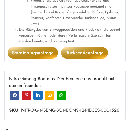
zurückgesendet werden.
Damit die Rücksendung der folgenden Produkte akzeptiert wird,
darf die Verpackung des Produkts nicht geöffnet, nicht
ausprobiert, nicht beschädigt und nicht benutzt worden sein
Produkte, die aus Gründen des Gesundheits- und
Hygieneschutzes nicht zur Rückgabe geeignet sind
(Kosmetik- und Körperpflegeprodukte, Parfüm, Epilierer,
Rasierer, Kopfhörer, Unterwäsche, Badeanzüge, Bikinis
usw.)
Die Rückgabe von Einwegprodukten und Produkten, die schnell
verderben können oder deren Verfallsdatum überschritten
werden könnte, wird not akzeptiert.
Stornierungsanfrage
Rücksendeanfrage
Nitro Ginseng Bonbons 12er Box teile das produkt mit
deinen freunden: