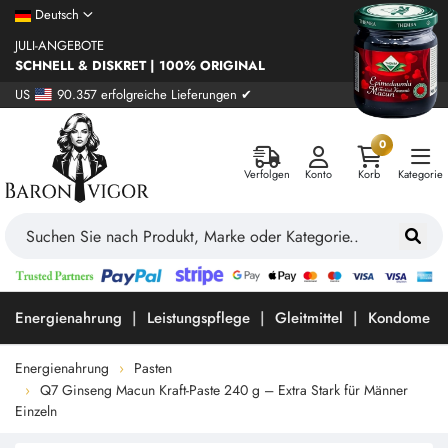
Deutsch
JULI-ANGEBOTE
SCHNELL & DISKRET | 100% ORIGINAL
US
90.357 erfolgreiche Lieferungen ✔
0
Verfolgen
Konto
Korb
Kategorie
Energienahrung
Leistungspflege
Gleitmittel
Kondome
Energienahrung
Pasten
Q7 Ginseng Macun Kraft-Paste 240 g – Extra Stark für Männer
Einzeln