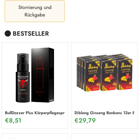
Stornierung und
Rückgabe
BESTSELLER
BullDozzer Plus Körperpflegespray
Diblong Ginseng Bonbons 12er Box
€
8,51
€
29,79